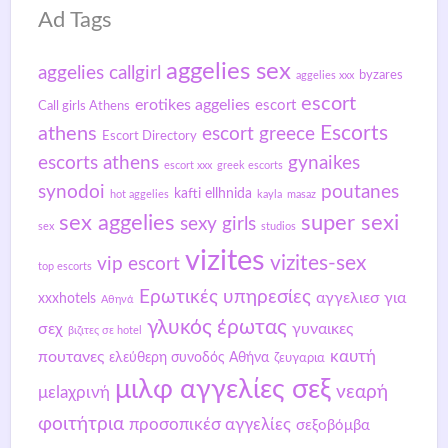
Ad Tags
aggelies sex
aggelies callgirl
byzares
aggelies xxx
escort
erotikes aggelies
escort
Call girls Athens
Escorts
athens
escort greece
Escort Directory
gynaikes
escorts athens
escort xxx
greek escorts
synodoi
poutanes
kafti ellhnida
hot aggelies
kayla
masaz
sex aggelies
super sexi
sexy girls
sex
studios
vizites
vizites-sex
vip escort
top escorts
Ερωτικές υπηρεσίες
αγγελιεσ για
xxxhotels
Αθηνά
γλυκός έρωτας
σεχ
γυναικες
βιζιτες σε hotel
καυτή
πουτανες
ελεύθερη συνοδός Αθήνα
ζευγαρια
μιλφ αγγελίες σεξ
νεαρή
μεlaχρινή
φοιτήτρια
προσοπικέσ αγγελίες
σεξοβόμβα