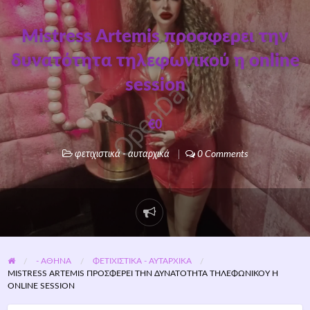
Mistress Artemis προσφερει την
δυνατότητα τηλεφωνικού η online
session
€0
φετιχιστικά - αυταρχικά
0 Comments
- ΑΘΗΝΑ
ΦΕΤΙΧΙΣΤΙΚΆ - ΑΥΤΑΡΧΙΚΆ
MISTRESS ARTEMIS ΠΡΟΣΦΕΡΕΙ ΤΗΝ ΔΥΝΑΤΌΤΗΤΑ ΤΗΛΕΦΩΝΙΚΟΎ Η
ONLINE SESSION