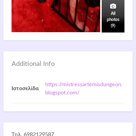
All
photos
(9)
Additional Info
https://mistressartemisdungeon.
Ιστοσελίδα
blogspot.com/
Τηλ. 6982129587