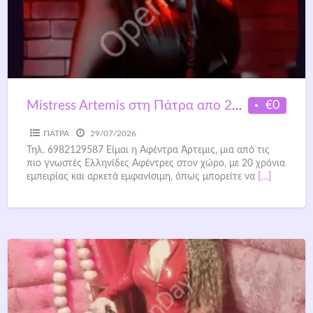
€0
Mistress Artemis στη Πάτρα απο 27 – 30 Ιούλιου (σε δικό μου χώρο)
ΠΑΤΡΑ
29/07/2026
Τηλ. 6982129587 Είμαι η Αφέντρα Άρτεμις, μια από τις
πιο γνωστές Ελληνίδες Αφέντρες στον χώρο, με 20 χρόνια
εμπειρίας και αρκετά εμφανίσιμη, όπως μπορείτε να
[…]