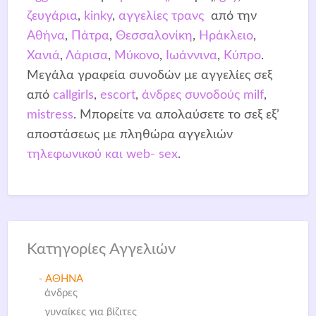
ζευγάρια
,
kinky
,
αγγελίες τρανς
από την
Αθήνα
,
Πάτρα
,
Θεσσαλονίκη
,
Ηράκλειο
,
Χανιά
,
Λάρισα
,
Μύκονο
,
Ιωάννινα
,
Κύπρο
.
Μεγάλα γραφεία συνοδών με αγγελίες σεξ
από
callgirls
,
escort
,
άνδρες συνοδούς
milf
,
mistress
. Μπορείτε να απολαύσετε το σεξ εξ’
αποστάσεως με πληθώρα αγγελιών
τηλεφωνικού και web- sex
.
Κατηγορίες Αγγελιών
- ΑΘΗΝΑ
άνδρες
γυναίκες για βίζιτες