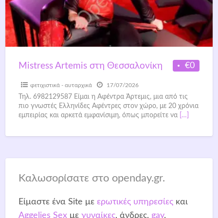
€0
Mistress Artemis στη Θεσσαλονίκη
φετιχιστικά - αυταρχικά
17/07/2026
Τηλ. 6982129587 Είμαι η Αφέντρα Άρτεμις, μια από τις
πιο γνωστές Ελληνίδες Αφέντρες στον χώρο, με 20 χρόνια
εμπειρίας και αρκετά εμφανίσιμη, όπως μπορείτε να
[…]
Καλωσορίσατε στο openday.gr.
Είμαστε ένα Site με
ερωτικές υπηρεσίες
και
Aggelies Sex
με
γυναίκες
, άνδρες,
gay
,