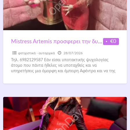
€0
Mistress Artemis προσφερει την δυνατότητα τηλεφωνικού η online session
φετιχιστικά - αυταρχικά
28/07/2026
Τηλ. 6982129587 Εάν είσαι υποτακτικής ψυχολογίας
άτομο που πάντα ήθελες να υποταχθείς και να
υπηρετήσεις μια όμορφη και έμπειρη Αφέντρα και να της
ικανοποιήσεις τις
[…]