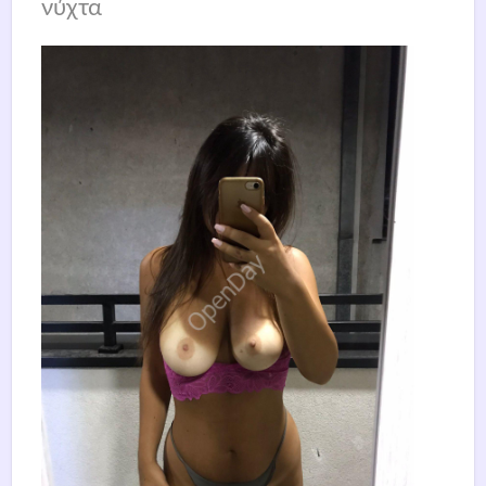
νύχτα