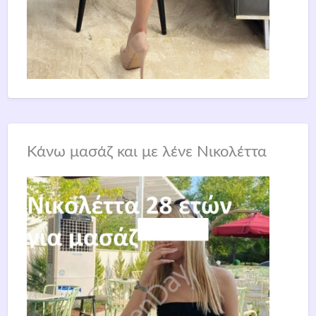
Κάνω μασάζ και με λένε Νικολέττα