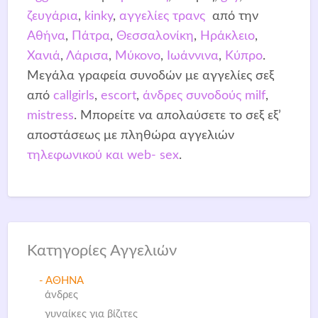
ζευγάρια
,
kinky
,
αγγελίες τρανς
από την
Αθήνα
,
Πάτρα
,
Θεσσαλονίκη
,
Ηράκλειο
,
Χανιά
,
Λάρισα
,
Μύκονο
,
Ιωάννινα
,
Κύπρο
.
Μεγάλα γραφεία συνοδών με αγγελίες σεξ
από
callgirls
,
escort
,
άνδρες συνοδούς
milf
,
mistress
. Μπορείτε να απολαύσετε το σεξ εξ’
αποστάσεως με πληθώρα αγγελιών
τηλεφωνικού και web- sex
.
Κατηγορίες Αγγελιών
- ΑΘΗΝΑ
άνδρες
γυναίκες για βίζιτες