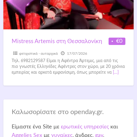
€0
Mistress Artemis στη Θεσσαλονίκη
φετιχιστικά - αυταρχικά
17/07/2026
Τηλ. 6982129587 Είμαι η Αφέντρα Άρτεμις, μια από τις
πιο γνωστές Ελληνίδες Αφέντρες στον χώρο, με 20 χρόνια
εμπειρίας και αρκετά εμφανίσιμη, όπως μπορείτε να
[…]
Καλωσορίσατε στο openday.gr.
Είμαστε ένα Site με
ερωτικές υπηρεσίες
και
Aggelies Sex
με
γυναίκες
, άνδρες,
gay
,