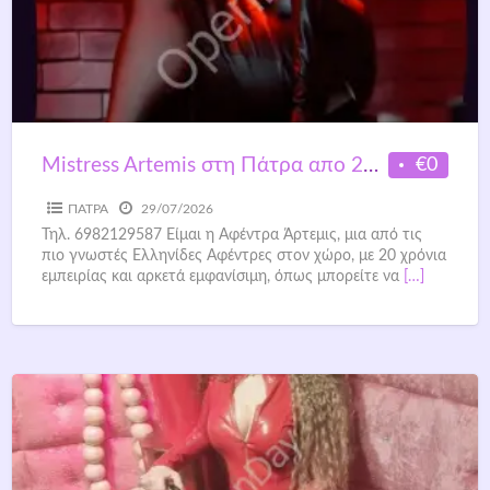
€0
Mistress Artemis στη Πάτρα απο 27 – 30 Ιούλιου (σε δικό μου χώρο)
ΠΑΤΡΑ
29/07/2026
Τηλ. 6982129587 Είμαι η Αφέντρα Άρτεμις, μια από τις
πιο γνωστές Ελληνίδες Αφέντρες στον χώρο, με 20 χρόνια
εμπειρίας και αρκετά εμφανίσιμη, όπως μπορείτε να
[…]