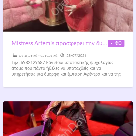
€0
Mistress Artemis προσφερει την δυνατότητα τηλεφωνικού η online session
φετιχιστικά - αυταρχικά
28/07/2026
Τηλ. 6982129587 Εάν είσαι υποτακτικής ψυχολογίας
άτομο που πάντα ήθελες να υποταχθείς και να
υπηρετήσεις μια όμορφη και έμπειρη Αφέντρα και να της
ικανοποιήσεις τις
[…]