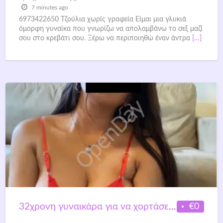
7 minutes ago
6973422650 Tζούλια χωρίς γραφεία Είμαι μια γλυκιά
όμορφη γυναίκα που γνωρίζω να απολαμβάνω το σεξ μαζί
σου στο κρεβάτι σου. Ξέρω να περιποιηθώ έναν άντρα
[…]
€0
32χρονη γυναικάρα για να χορτάσεις σεξ με το κορμί και την προσωπικότητά μου.