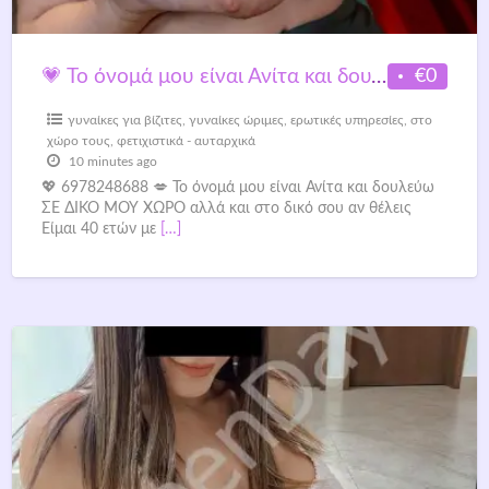
€0
💗 Το όνομά μου είναι Ανίτα και δουλεύω ΣΕ ΔΙΚΟ ΜΟΥ ΧΩΡΟ με πολύ όμορφο σώμα.
γυναίκες για βίζιτες
,
γυναίκες ώριμες
,
ερωτικές υπηρεσίες
,
στο
χώρο τους
,
φετιχιστικά - αυταρχικά
10 minutes ago
💖 6978248688 💋 Το όνομά μου είναι Ανίτα και δουλεύω
ΣΕ ΔΙΚΟ ΜΟΥ ΧΩΡΟ αλλά και στο δικό σου αν θέλεις
Είμαι 40 ετών με
[…]