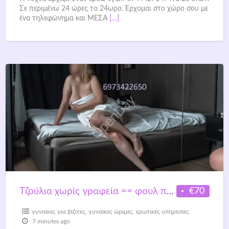
Σε περιμένω 24 ώρες το 24ωρο. Έρχομαι στο χώρο σου με
ένα τηλεφώνημα και ΜΕΣΑ
[…]
€70
Tζούλια χωρίς γραφεία == φουλ πρόγραμμα (100€) ==
γυναίκες για βίζιτες
,
γυναίκες ώριμες
,
ερωτικές υπηρεσίες
7 minutes ago