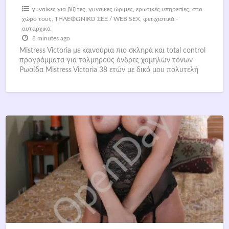
γυναίκες για βίζιτες
,
γυναίκες ώριμες
,
ερωτικές υπηρεσίες
,
στο
χώρο τους
,
ΤΗΛΕΦΩΝΙΚΟ ΣΕΞ / WEB SEX
,
φετιχιστικά -
αυταρχικά
8 minutes ago
Mistress Victoria με καινούρια πιο σκληρά και total control
προγράμματα για τολμηρούς άνδρες χαμηλών τόνων
Ρωσίδα Mistress Victoria 38 ετών με δικό μου πολυτελή
χώρο.
[…]