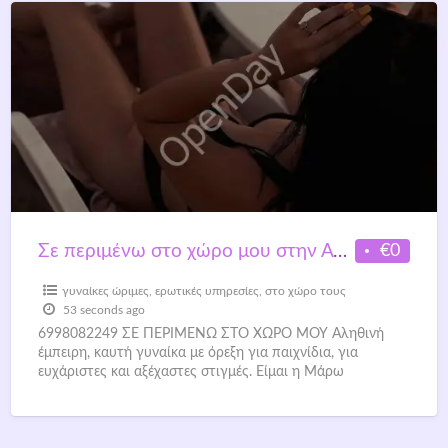
€0
Σε περιμένω στο χώρο μου στην Αθήνα (διαμέρισμα, όχι στούντιο)
γυναίκες ώριμες
,
ερωτικές υπηρεσίες
,
στο χώρο τους
53 seconds ago
6998082249 ΣΕ ΠΕΡΙΜΕΝΩ ΣΤΟ ΧΩΡΟ ΜΟΥ Αληθινή
έμπειρη, καυτή γυναίκα με όρεξη για παιχνίδια, για
ευχάριστες και αξέχαστες στιγμές. Είμαι η Μάρω
Ουκρανέζα 30 χρονών
[…]