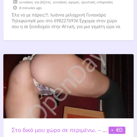
γυναίκες για βίζιτες
,
γυναίκες ώριμες
,
ερωτικές υπηρεσίες
8 minutes ago
Έλα να με πάρεις!!!. Ιωάννα μελαχρινή Γυναικάρα
Τηλεφώνησέ μου στο 6982276936 Έρχομαι στον χώρο
σου η σε ξενοδοχείο στην Αττική, για μια γεμάτη ώρα να
[…]
€0
Στο δικό μου χώρο σε περιμένω. – και τηλεφωνικό σεξ –