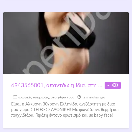
€0
6943565001, απαντάω η ίδια. στη θεσσαλονίκη
ερωτικές υπηρεσίες
,
στο χώρο τους
2 minutes ago
Είμαι η Αλκυόνη 30χρονη Ελληνίδα, ανεξάρτητη με δικό
μου χώρο ΣΤΗ ΘΕΣΣΑΛΟΝΙΚΗ! Με φωνάζουνε θερμή και
παιχνιδιάρα. Γεμάτη έντονο ερωτισμό και με baby face!
Καλή
[…]