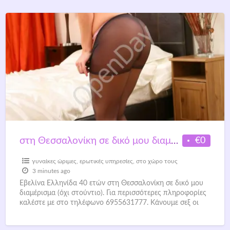
€0
στη Θεσσαλονίκη σε δικό μου διαμέρισμα (όχι στούντιο).
γυναίκες ώριμες
,
ερωτικές υπηρεσίες
,
στο χώρο τους
3 minutes ago
Εβελίνα Ελληνίδα 40 ετών στη Θεσσαλονίκη σε δικό μου
διαμέρισμα (όχι στούντιο). Για περισσότερες πληροφορίες
καλέστε με στο τηλέφωνο 6955631777. Κάνουμε σεξ οι
δυό μας
[…]