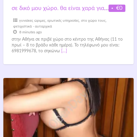
€0
σε δικό μου χώρο. θα είναι χαρά για μένα να σε γνωρίσω από κοντά!
γυναίκες ώριμες
,
ερωτικές υπηρεσίες
,
στο χώρο τους
,
φετιχιστικά - αυταρχικά
8 minutes ago
στην Αθήνα σε πριβέ χώρο στο κέντρο της Αθήνας (11 το
πρωί – 8 το βράδυ κάθε ημέρα). Το τηλέφωνό μου είναι:
6981999678, το σηκώνω
[…]