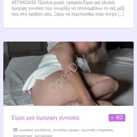
6973422650 Tζούλια χωρίς γραφεία Είμαι μια γλυκιά
όμορφη γυναίκα που γνωρίζω να απολαμβάνω το σεξ μαζί
σου στο κρεβάτι σου. Ξέρω να περιποιηθώ έναν άντρα
[…]
€0
Είμαι μια όμορφη γυναίκα
γυναίκες για βίζιτες
,
γυναίκες ώριμες
,
ερωτικές υπηρεσίες
,
φετιχιστικά - αυταρχικά