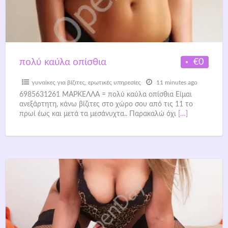
€0
πολύ καύλα οπίσθια
γυναίκες για βίζιτες
,
ερωτικές υπηρεσίες
11 minutes ago
6985631261 ΜΑΡΚΕΛΛΑ = πολύ καύλα οπίσθια Είμαι
ανεξάρτητη, κάνω βίζιτες στο χώρο σου από τις 11 το
πρωί έως και μετά τα μεσάνυχτα.. Παρακαλώ όχι
[…]