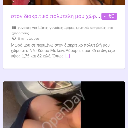
€0
στον διακριτικό πολυτελή μου χώρο στο Νέο Κόσμο
γυναίκες για βίζιτες
,
γυναίκες ώριμες
,
ερωτικές υπηρεσίες
,
στο
χώρο τους
8 minutes ago
Μωρό μου σε περιμένω στον διακριτικό πολυτελή μου
χώρο στο Νέο Κόσμο Με λένε Λάουρα, είμαι 35 ετών, έχω
ύψος 1,75 και 62 κιλά. Όπως
[…]