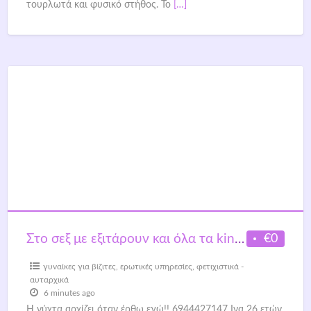
τουρλωτά και φυσικό στήθος. Το
[…]
€0
Στο σεξ με εξιτάρουν και όλα τα kinky παιχνίδια στο κρεβάτι
γυναίκες για βίζιτες
,
ερωτικές υπηρεσίες
,
φετιχιστικά -
αυταρχικά
6 minutes ago
Η νύχτα αρχίζει όταν έρθω εγώ!! 6944427147 Ινα 26 ετών.