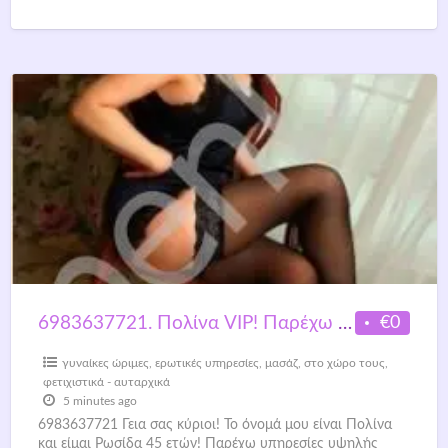
ωραία κωλάρα.
[…]
€0
6983637721. Πολίνα VIP! Παρέχω υπηρεσίες υψηλής ποιότητας
γυναίκες ώριμες
,
ερωτικές υπηρεσίες
,
μασάζ
,
στο χώρο τους
,
φετιχιστικά - αυταρχικά
5 minutes ago
6983637721 Γεια σας κύριοι! Το όνομά μου είναι Πολίνα
και είμαι Ρωσίδα 45 ετών! Παρέχω υπηρεσίες υψηλής