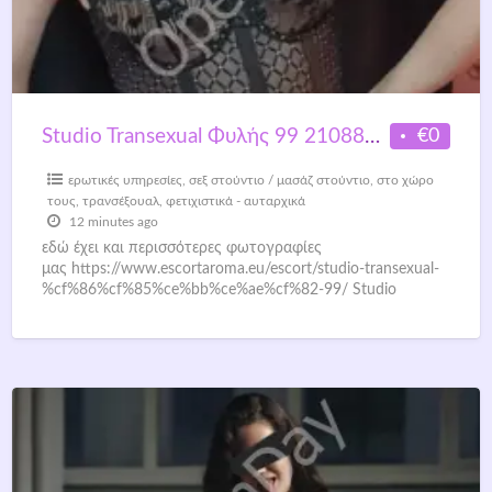
€0
Studio Transexual Φυλής 99 2108830061 / 6981102076
ερωτικές υπηρεσίες
,
σεξ στούντιο / μασάζ στούντιο
,
στο χώρο
τους
,
τρανσέξουαλ
,
φετιχιστικά - αυταρχικά
12 minutes ago
εδώ έχει και περισσότερες φωτογραφίες
μας https://www.escortaroma.eu/escort/studio-transexual-
%cf%86%cf%85%ce%bb%ce%ae%cf%82-99/ Studio
Transexual Φυλής 99 2108830061 / 6981102076
Γουστάρουμε τα γλυκά και άγρια γαμίσια, τα γλυψίματα,
τα έκφυλα. τηλέφωνο επικοινωνίας
[…]