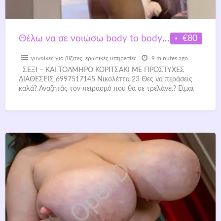
€80
Θέλω να σε νοιώσω body to body!Είμαι το θηλυκό που αναζητάς
γυναίκες για βίζιτες
,
ερωτικές υπηρεσίες
9 minutes ago
ΣΕΞΙ – ΚΑΙ ΤΟΛΜΗΡΟ ΚΟΡΙΤΣΑΚΙ ΜΕ ΠΡΟΣΤΥΧΕΣ
ΔΙΑΘΕΣΕΙΣ 6997517145 Νικολέττα 23 Θες να περάσεις
καλά? Αναζητάς τον πειρασμό που θα σε τρελάνει? Είμαι
εδώ
[…]