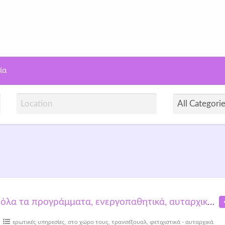
γελίες Σεξ | Openday
ία
όλα τα προγράμματα, ενεργοπαθητικά, αυταρχικά και όποια άλλα η φαντασία μας θελείσει
ερωτικές υπηρεσίες
,
στο χώρο τους
,
τρανσέξουαλ
,
φετιχιστικά - αυταρχικά