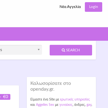
Νέα Αγγελία
Login
SEARCH
Καλωσορίσατε στο
openday.gr.
€0
Είμαστε ένα Site με
ερωτικές υπηρεσίες
και
Aggelies Sex
με
γυναίκες
, άνδρες,
gay
,