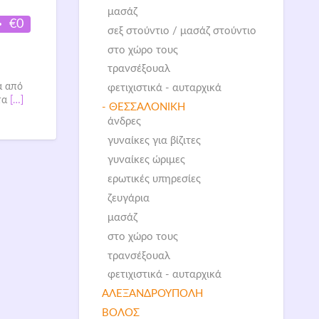
μασάζ
€0
σεξ στούντιο / μασάζ στούντιο
στο χώρο τους
τρανσέξουαλ
ά από
φετιχιστικά - αυταρχικά
τα
[…]
- ΘΕΣΣΑΛΟΝΙΚΗ
άνδρες
γυναίκες για βίζιτες
γυναίκες ώριμες
ερωτικές υπηρεσίες
ζευγάρια
μασάζ
στο χώρο τους
τρανσέξουαλ
φετιχιστικά - αυταρχικά
ΑΛΕΞΑΝΔΡΟΥΠΟΛΗ
ΒΟΛΟΣ