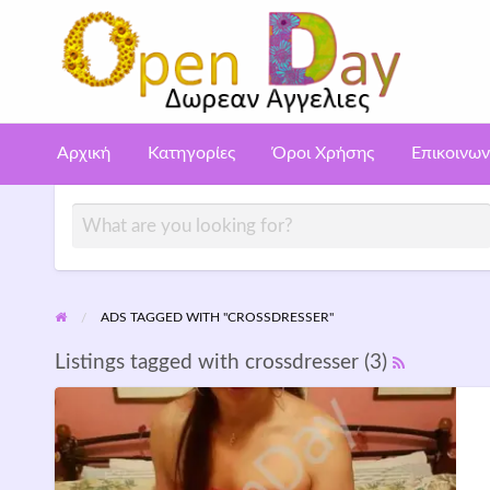
Αγ
ροι
Επικοινωνία
Aggelies gia poutanes – Call girls
ρήσης
Αρχική
Κατηγορίες
Όροι Χρήσης
Επικοινων
ADS TAGGED WITH "CROSSDRESSER"
Listings tagged with crossdresser (3)