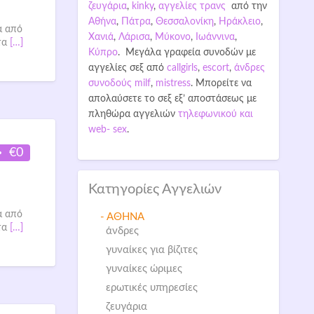
ζευγάρια
,
kinky
,
αγγελίες τρανς
από την
Αθήνα
,
Πάτρα
,
Θεσσαλονίκη
,
Ηράκλειο
,
ά από
Χανιά
,
Λάρισα
,
Μύκονο
,
Ιωάννινα
,
τα
[…]
Κύπρο
. Μεγάλα γραφεία συνοδών με
αγγελίες σεξ από
callgirls
,
escort
,
άνδρες
συνοδούς
milf
,
mistress
. Μπορείτε να
απολαύσετε το σεξ εξ’ αποστάσεως με
πληθώρα αγγελιών
τηλεφωνικού και
web- sex
.
€0
Κατηγορίες Αγγελιών
ά από
- ΑΘΗΝΑ
τα
[…]
άνδρες
γυναίκες για βίζιτες
γυναίκες ώριμες
ερωτικές υπηρεσίες
ζευγάρια