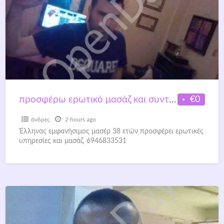
€0
προσφέρω ερωτικό μασάζ και συντροφιά 6946833531
άνδρες
2 hours ago
Έλληνας εμφανήσιμος μασέρ 38 ετών προσφέρει ερωτικές
υπηρεσίες και μασάζ. 6946833531