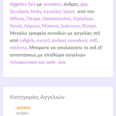
Aggelies Sex
με
γυναίκες
, άνδρες,
gay
,
ζευγάρια
,
kinky
,
αγγελίες τρανς
από την
Αθήνα
,
Πάτρα
,
Θεσσαλονίκη
,
Ηράκλειο
,
Χανιά
,
Λάρισα
,
Μύκονο
,
Ιωάννινα
,
Κύπρο
.
Μεγάλα γραφεία συνοδών με αγγελίες σεξ
από
callgirls
,
escort
,
άνδρες συνοδούς
milf
,
mistress
. Μπορείτε να απολαύσετε το σεξ εξ’
αποστάσεως με πληθώρα αγγελιών
τηλεφωνικού και web- sex
.
Κατηγορίες Αγγελιών
- ΑΘΗΝΑ
άνδρες