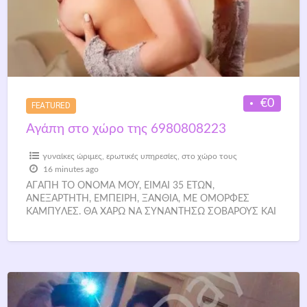
€0
FEATURED
Αγάπη στο χώρο της 6980808223
γυναίκες ώριμες
,
ερωτικές υπηρεσίες
,
στο χώρο τους
16 minutes ago
AΓAΠH TO ONOMA MOY, EIMAI 35 ETΩN,
ANEΞAPTHTH, EMΠEIPH, ΞANΘIA, ME OMOPΦEΣ
KAMΠYΛEΣ. ΘA XAPΩ NA ΣYNANTHΣΩ ΣOBAPOYΣ KAI
EΥΓENIKOYΣ KYPIOYΣ AΠO TIΣ 08.00 Π.M.
[…]