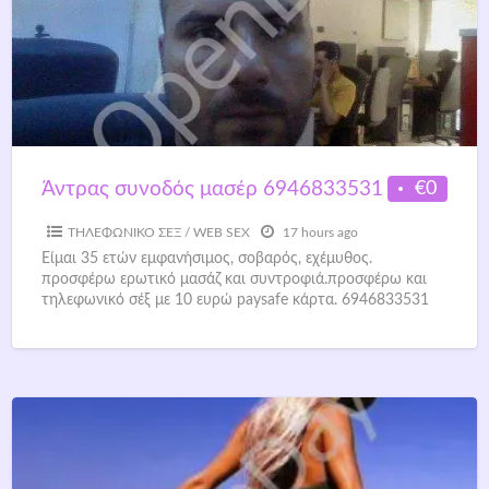
€0
Άντρας συνοδός μασέρ 6946833531
ΤΗΛΕΦΩΝΙΚΟ ΣΕΞ / WEB SEX
17 hours ago
Είμαι 35 ετών εμφανήσιμος, σοβαρός, εχέμυθος.
προσφέρω ερωτικό μασάζ και συντροφιά.προσφέρω και
τηλεφωνικό σέξ με 10 ευρώ paysafe κάρτα. 6946833531