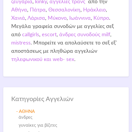
ζευγάρια
,
kinky
,
αγγελίες τρανς
από την
Αθήνα
,
Πάτρα
,
Θεσσαλονίκη
,
Ηράκλειο
,
Χανιά
,
Λάρισα
,
Μύκονο
,
Ιωάννινα
,
Κύπρο
.
Μεγάλα γραφεία συνοδών με αγγελίες σεξ
από
callgirls
,
escort
,
άνδρες συνοδούς
milf
,
mistress
. Μπορείτε να απολαύσετε το σεξ εξ’
αποστάσεως με πληθώρα αγγελιών
τηλεφωνικού και web- sex
.
Κατηγορίες Αγγελιών
- ΑΘΗΝΑ
άνδρες
γυναίκες για βίζιτες