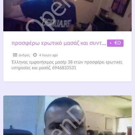
€0
προσφέρω ερωτικό μασάζ και συντροφιά 6946833531
άνδρες
4 hours ago
Έλληνας εμφανήσιμος μασέρ 38 ετών προσφέρει ερωτικές
υπηρεσίες και μασάζ. 6946833531