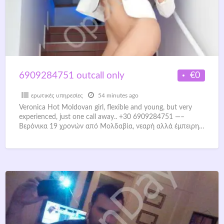
€0
6909284751 outcall only
ερωτικές υπηρεσίες
54 minutes ago
Veronica Hot Moldovan girl, flexible and young, but very
experienced, just one call away.. +30 6909284751 —–
Βερόνικα 19 χρονών από Μολδαβία, νεαρή αλλά έμπειρη…
Αληθινές
[…]