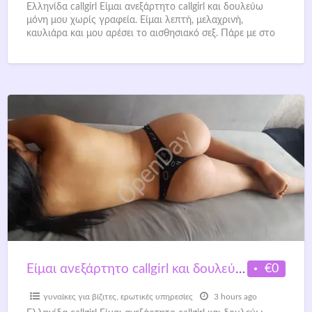
Ελληνίδα callgirl Είμαι ανεξάρτητο callgirl και δουλεύω
μόνη μου χωρίς γραφεία. Είμαι λεπτή, μελαχρινή,
καυλιάρα και μου αρέσει το αισθησιακό σεξ. Πάρε με στο
τηλέφωνό
[…]
€0
Είμαι ανεξάρτητο callgirl και δουλεύω μόνη μου χωρίς γραφεία.
γυναίκες για βίζιτες
,
ερωτικές υπηρεσίες
3 hours ago