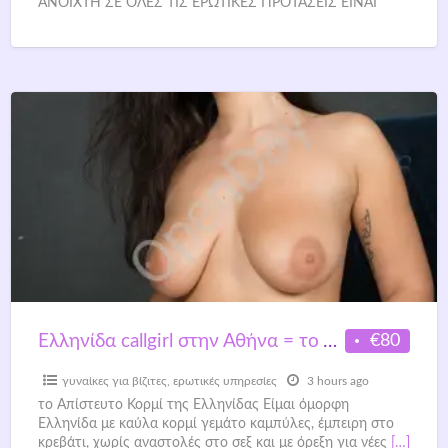
ΑΝΟΙΧΤΗ ΣΕ ΟΛΕΣ ΤΙΣ ΕΡΩΤΙΚΕΣ ΠΡΟΤΑΣΕΙΣ ΕΙΝΑΙ
ΑΥΤΑ ΠΟΥ ΜΕ
[…]
€80
Ελληνίδα callgirl στην Αθήνα = το Απίστευτο Κορμί της Ελληνίδας
γυναίκες για βίζιτες
,
ερωτικές υπηρεσίες
3 hours ago
το Απίστευτο Κορμί της Ελληνίδας Είμαι όμορφη
Ελληνίδα με καύλα κορμί γεμάτο καμπύλες, έμπειρη στο
κρεβάτι, χωρίς αναστολές στο σεξ και με όρεξη για νέες
[…]