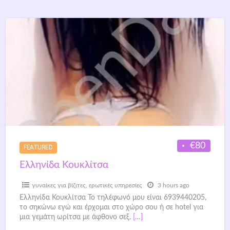
€80
FEATURED
Ελληνίδα Κουκλίτσα
γυναίκες για βίζιτες
,
ερωτικές υπηρεσίες
3 hours ago
Ελληνίδα Κουκλίτσα Το τηλέφωνό μου είναι 6939440205,
το σηκώνω εγώ και έρχομαι στο χώρο σου ή σε hotel για
μια γεμάτη ωρίτσα με άφθονο σεξ.
[…]