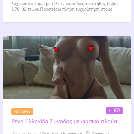
λαχταριστό κορμί με τέλειες καμπύλες και στήθος (ύψος
1.70, 32 ετών). Προσφέρω πλήρη ευχαρίστηση στους
Ερωτικούς
[…]
€0
FEATURED
Ρένα Ελληνίδα Συνοδός με φυσικό πλούσιο στήθος και σέξι αναλογίες.
γυναίκες για βίζιτες
,
ερωτικές υπηρεσίες
2 hours ago