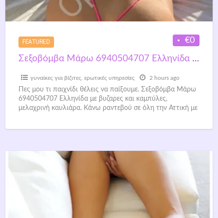
€0
FEATURED
Σεξοβόμβα Μάρω 6940504707 Ελληνίδα 24 ΕΤΩΝ ΔΡΟΣΕΡΗ ΚΑΙ ΑΚΡΩΣ ΚΑΥΤΗ
γυναίκες για βίζιτες
,
ερωτικές υπηρεσίες
2 hours ago
Πες μου τι παιχνίδι θέλεις να παίξουμε. Σεξοβόμβα Μάρω
6940504707 Ελληνίδα με βυζαρες και καμπύλες,
μελαχρινή καυλιάρα. Κάνω ραντεβού σε όλη την Αττική με
ευγενικούς κυρίους
[…]