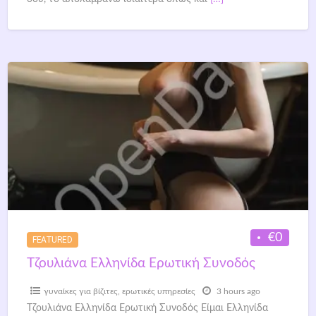
€0
FEATURED
Τζουλιάνα Ελληνίδα Ερωτική Συνοδός
γυναίκες για βίζιτες
,
ερωτικές υπηρεσίες
3 hours ago
Τζουλιάνα Ελληνίδα Ερωτική Συνοδός Είμαι Ελληνίδα