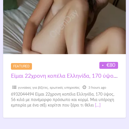
€80
FEATURED
Είμαι 22χρονη κοπέλα Ελληνίδα, 170 ύψος, 56 κιλά με πανέμορφο πρόσωπο και κορμί
γυναίκες για βίζιτες
,
ερωτικές υπηρεσίες
3 hours ago
6932044494 Είμαι 22χρονη κοπέλα Ελληνίδα, 170 ύψος,
56 κιλά με πανέμορφο πρόσωπο και κορμί. Μια υπέροχη
εμπειρία με ένα σέξι κορίτσι που ξέρει τι θέλει
[…]