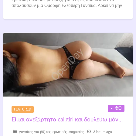
Ερωτική Συνοδός με όρεξη για άντρες που θέλουν να
απολαύσουν μια Όμορφη Ελεύθερη Γυναίκα. Αρκεί να μην
είσαι συντηρητικός
[…]
€0
FEATURED
Είμαι ανεξάρτητο callgirl και δουλεύω μόνη μου χωρίς γραφεία.
γυναίκες για βίζιτες
,
ερωτικές υπηρεσίες
3 hours ago