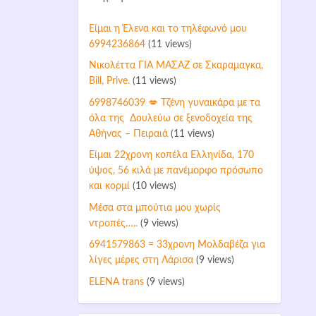
Είμαι η Έλενα και το τηλέφωνό μου
6994236864
(11 views)
Νικολέττα ΓΙΑ ΜΑΣΑΖ σε Σκαραμαγκα,
Bill, Prive.
(11 views)
6998746039 💋 Τζένη γυναικάρα με τα
όλα της Δουλεύω σε ξενοδοχεία της
Αθήνας – Πειραιά
(11 views)
Είμαι 22χρονη κοπέλα Ελληνίδα, 170
ύψος, 56 κιλά με πανέμορφο πρόσωπο
και κορμί
(10 views)
Μέσα στα μπούτια μου χωρίς
ντροπές…..
(9 views)
6941579863 = 33χρονη Μολδαβέζα για
λίγες μέρες στη Λάρισα
(9 views)
ELENA trans
(9 views)