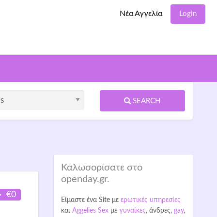
Νέα Αγγελία
Login
SEARCH
Καλωσορίσατε στο
openday.gr.
€0
Είμαστε ένα Site με
ερωτικές υπηρεσίες
και
Aggelies Sex
με
γυναίκες
, άνδρες,
gay
,