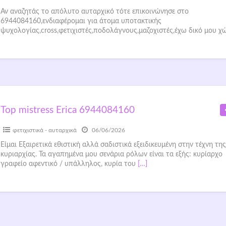
Αν αναζητάς το απόλυτο αυταρχικό τότε επικοινώνησε στο
6944084160,ενδιαφέρομαι για άτομα υποτακτικής
ψυχολογίας,cross,φετιχιστές,ποδολάγνους,μαζοχιστές,έχω δικό μου χ
εξοπλισμένο,σε απόκρυψη και μηνύματα δεν απαντώ
Top mistress Erica 6944084160
φετιχιστικά - αυταρχικά
06/06/2026
Είμαι Εξαιρετικά εθιστική αλλά σαδιστικά εξειδικευμένη στην τέχνη της
κυριαρχίας. Τα αγαπημένα μου σενάρια ρόλων είναι τα εξής: κυρίαρχο
γραφείο αφεντικό / υπάλληλος, κυρία του
[…]