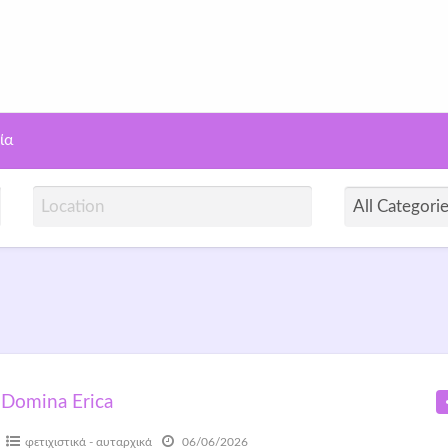
γελίες Σεξ | Openday
ία
Domina Erica
φετιχιστικά - αυταρχικά
06/06/2026