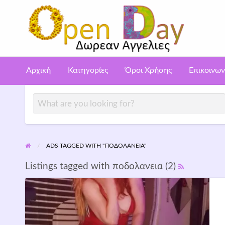
Αγ
ροι
Επικοινωνία
Aggelies gia poutanes – Call girls
ρήσης
Αρχική
Κατηγορίες
Όροι Χρήσης
Επικοινων
ADS TAGGED WITH "ΠΟΔΟΛΑΝΕΙΑ"
Listings tagged with ποδολανεια (2)