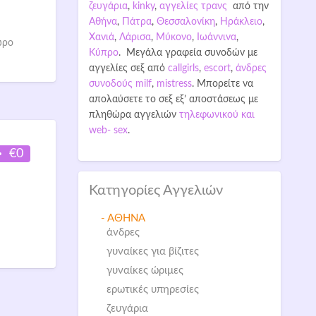
ζευγάρια
,
kinky
,
αγγελίες τρανς
από την
Αθήνα
,
Πάτρα
,
Θεσσαλονίκη
,
Ηράκλειο
,
Χανιά
,
Λάρισα
,
Μύκονο
,
Ιωάννινα
,
ώρο
Κύπρο
. Μεγάλα γραφεία συνοδών με
αγγελίες σεξ από
callgirls
,
escort
,
άνδρες
συνοδούς
milf
,
mistress
. Μπορείτε να
απολαύσετε το σεξ εξ’ αποστάσεως με
πληθώρα αγγελιών
τηλεφωνικού και
web- sex
.
€0
Κατηγορίες Αγγελιών
- ΑΘΗΝΑ
άνδρες
γυναίκες για βίζιτες
γυναίκες ώριμες
ερωτικές υπηρεσίες
ζευγάρια