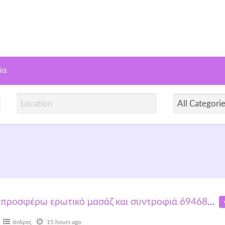
γελίες Σεξ | Openday
ία
προσφέρω ερωτικό μασάζ και συντροφιά 6946833531
άνδρες
15 hours ago