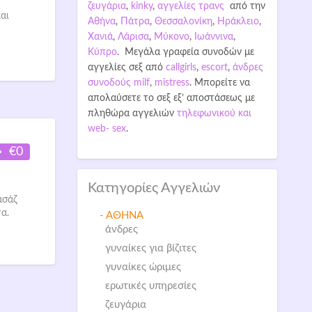
ζευγάρια
,
kinky
,
αγγελίες τρανς
από την
αι
Αθήνα
,
Πάτρα
,
Θεσσαλονίκη
,
Ηράκλειο
,
Χανιά
,
Λάρισα
,
Μύκονο
,
Ιωάννινα
,
Κύπρο
. Μεγάλα γραφεία συνοδών με
αγγελίες σεξ από
callgirls
,
escort
,
άνδρες
συνοδούς
milf
,
mistress
. Μπορείτε να
απολαύσετε το σεξ εξ’ αποστάσεως με
πληθώρα αγγελιών
τηλεφωνικού και
web- sex
.
€0
Κατηγορίες Αγγελιών
ασάζ
α.
- ΑΘΗΝΑ
άνδρες
γυναίκες για βίζιτες
γυναίκες ώριμες
ερωτικές υπηρεσίες
ζευγάρια