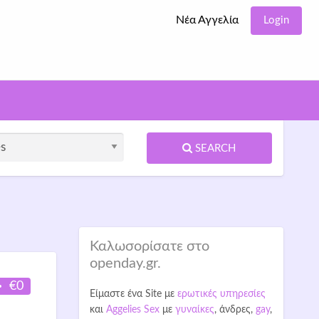
Νέα Αγγελία
Login
SEARCH
Καλωσορίσατε στο
openday.gr.
€0
Είμαστε ένα Site με
ερωτικές υπηρεσίες
και
Aggelies Sex
με
γυναίκες
, άνδρες,
gay
,