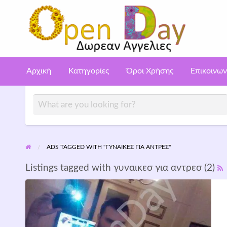
Αγ
ροι
Επικοινωνία
Aggelies gia poutanes – Call girls
ρήσης
Αρχική
Κατηγορίες
Όροι Χρήσης
Επικοινων
ADS TAGGED WITH "ΓΥΝΑΙΚΕΣ ΓΙΑ ΑΝΤΡΕΣ"
Listings tagged with γυναικεσ για αντρεσ (2)